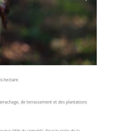
mi-hectare.
d’arrachage, de terrassement et des plantations
presque 95% du vignoble. Pour le reste de la